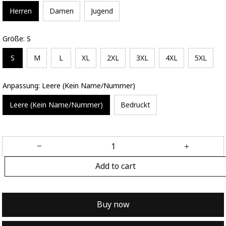
Herren
Damen
Jugend
Größe: S
S
M
L
XL
2XL
3XL
4XL
5XL
Anpassung: Leere (Kein Name/Nummer)
Leere (Kein Name/Nummer)
Bedruckt
Add to cart
Buy now