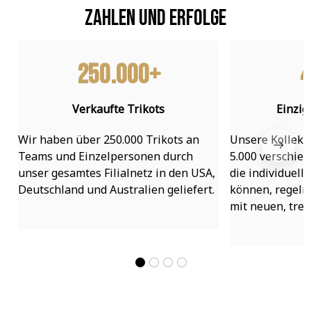
Zahlen und Erfolge
250.000+
4
Verkaufte Trikots
Einzig
Wir haben über 250.000 Trikots an 
Unsere Kollekti
Teams und Einzelpersonen durch 
5.000 verschied
unser gesamtes Filialnetz in den USA, 
die individuell
Deutschland und Australien geliefert.
können, regelmä
mit neuen, tre