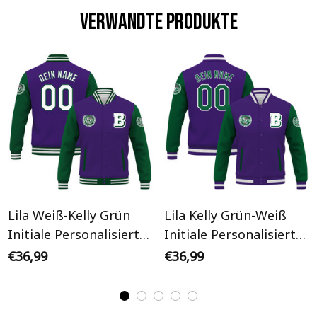
Verwandte Produkte
Lila Weiß-Kelly Grün
Lila Kelly Grün-Weiß
Initiale Personalisiertes
Initiale Personalisiertes
Varsity College Jacke
Varsity College Jacke
€36,99
€36,99