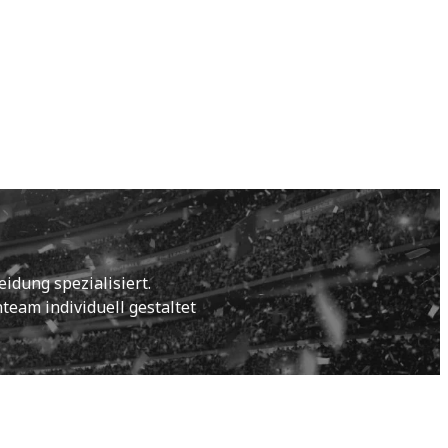
idung spezialisiert.
eam individuell gestaltet 