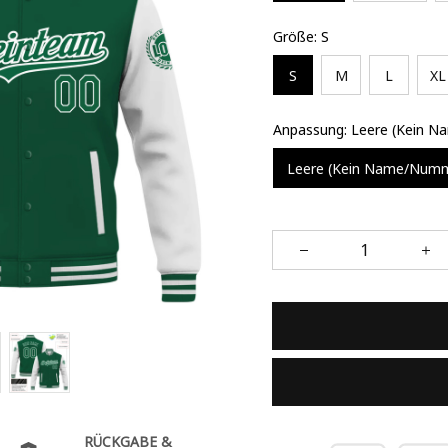
Größe: S
S
M
L
XL
Anpassung: Leere (Kein 
Leere (Kein Name/Num
RÜCKGABE &