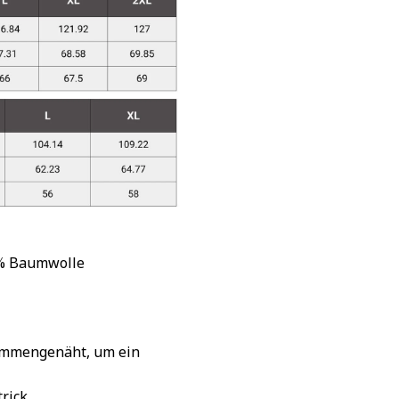
 % Baumwolle
sammengenäht, um ein
rick