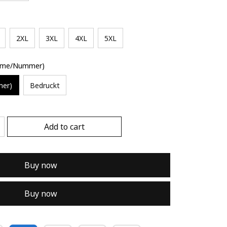
2XL
3XL
4XL
5XL
Name/Nummer)
mer)
Bedruckt
Add to cart
Buy now
Buy now