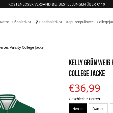
KOSTENLOSER VERSAND BEI BESTELLUNGEN ÜBER €110
Retro Fußballtrikot
Handballtrikot
Kapuzenpullover
Collegeja
ertes Varsity College Jacke
Kelly Grün Weiß 
College Jacke
€36,99
Geschlecht: Herren
Herren
Damen