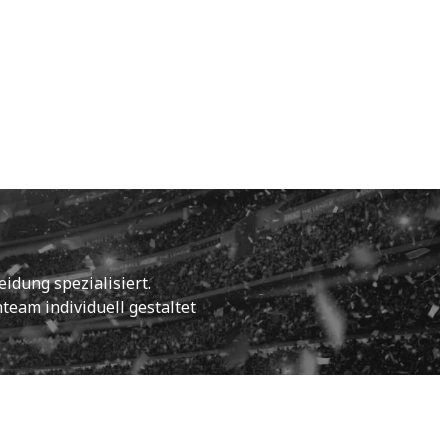
idung spezialisiert.
eam individuell gestaltet 