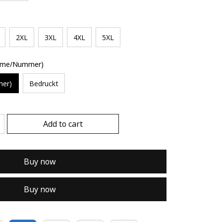
2XL
3XL
4XL
5XL
Name/Nummer)
mer)
Bedruckt
Add to cart
Buy now
Buy now