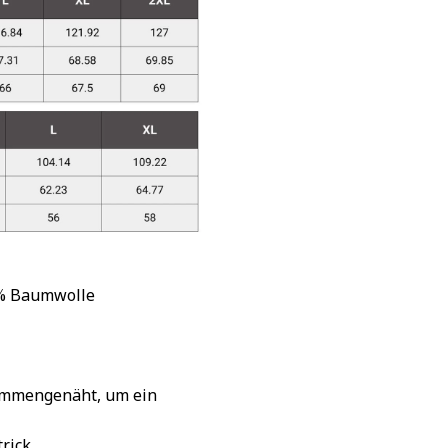
 % Baumwolle
sammengenäht, um ein
rick