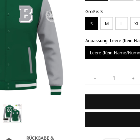
Größe: S
S
M
L
XL
Anpassung: Leere (Kein 
Leere (Kein Name/Num
RÜCKGABE &