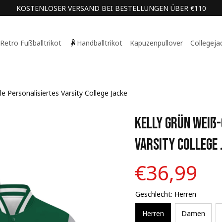
KOSTENLOSER VERSAND BEI BESTELLUNGEN ÜBER €110
Retro Fußballtrikot
Handballtrikot
Kapuzenpullover
Collegeja
le Personalisiertes Varsity College Jacke
Kelly Grün Weiß-
Varsity College 
€36,99
Geschlecht: Herren
Herren
Damen