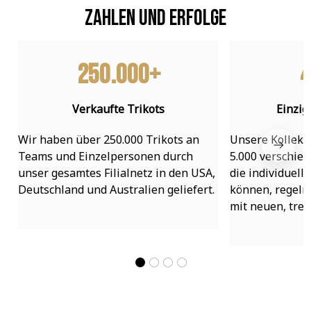
Zahlen und Erfolge
250.000+
4
Verkaufte Trikots
Einzig
Wir haben über 250.000 Trikots an 
Unsere Kollekti
Teams und Einzelpersonen durch 
5.000 verschied
unser gesamtes Filialnetz in den USA, 
die individuell
Deutschland und Australien geliefert.
können, regelmä
mit neuen, tre