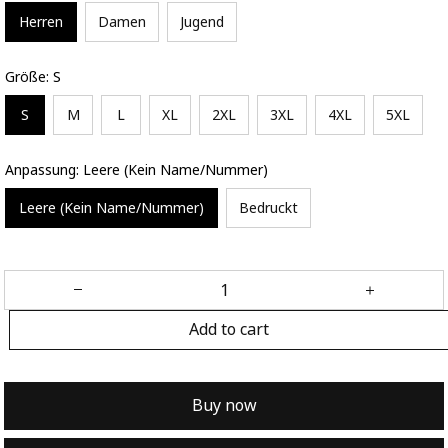
Herren
Damen
Jugend
Größe: S
S
M
L
XL
2XL
3XL
4XL
5XL
Anpassung: Leere (Kein Name/Nummer)
Leere (Kein Name/Nummer)
Bedruckt
Add to cart
Buy now