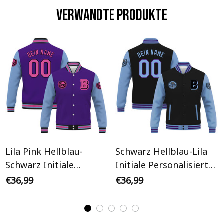
Verwandte Produkte
Lila Pink Hellblau-
Schwarz Hellblau-Lila
Schwarz Initiale
Initiale Personalisiertes
Personalisiertes Varsity
Varsity College Jacke
€36,99
€36,99
College Jacke