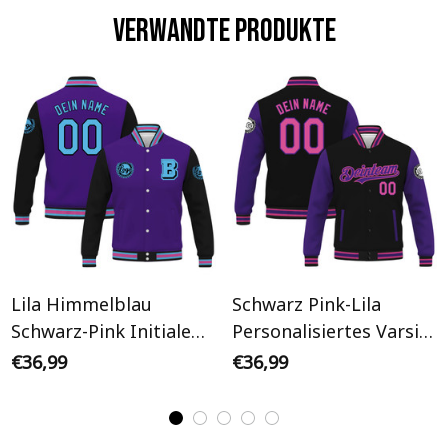
Verwandte Produkte
Lila Himmelblau
Schwarz Pink-Lila
Schwarz-Pink Initiale
Personalisiertes Varsity
Personalisiertes Varsity
College Jacke
€36,99
€36,99
College Jacke