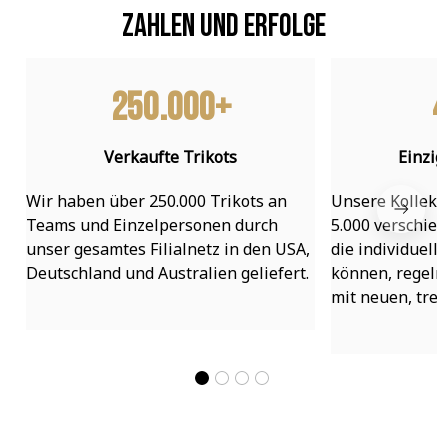
Zahlen und Erfolge
250.000+
4
Verkaufte Trikots
Einzig
Wir haben über 250.000 Trikots an 
Unsere Kollekti
Teams und Einzelpersonen durch 
5.000 verschied
unser gesamtes Filialnetz in den USA, 
die individuell
Deutschland und Australien geliefert.
können, regelmä
mit neuen, tre