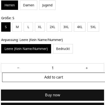
Herren
Damen
Jugend
Größe: S
S
M
L
XL
2XL
3XL
4XL
5XL
Anpassung: Leere (Kein Name/Nummer)
Leere (Kein Name/Nummer)
Bedruckt
Add to cart
Buy now