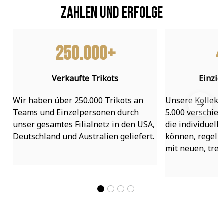
Zahlen und Erfolge
250.000+
4
Verkaufte Trikots
Einzig
Wir haben über 250.000 Trikots an 
Unsere Kollekti
Teams und Einzelpersonen durch 
5.000 verschied
unser gesamtes Filialnetz in den USA, 
die individuell
Deutschland und Australien geliefert.
können, regelmä
mit neuen, tre