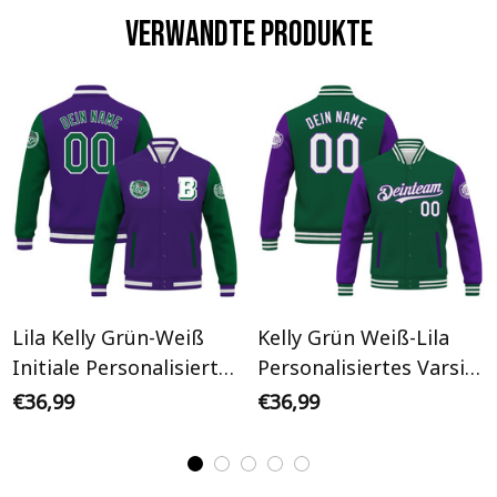
Verwandte Produkte
Lila Kelly Grün-Weiß
Kelly Grün Weiß-Lila
Initiale Personalisiertes
Personalisiertes Varsity
Varsity College Jacke
College Jacke
€36,99
€36,99