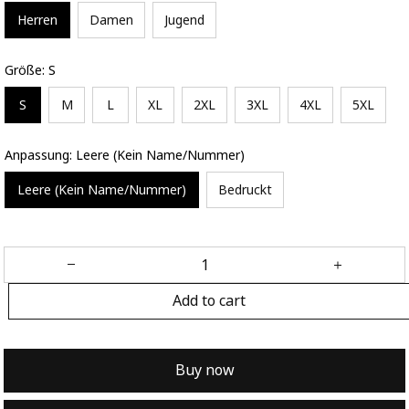
Herren
Damen
Jugend
Größe: S
S
M
L
XL
2XL
3XL
4XL
5XL
Anpassung: Leere (Kein Name/Nummer)
Leere (Kein Name/Nummer)
Bedruckt
Add to cart
Buy now