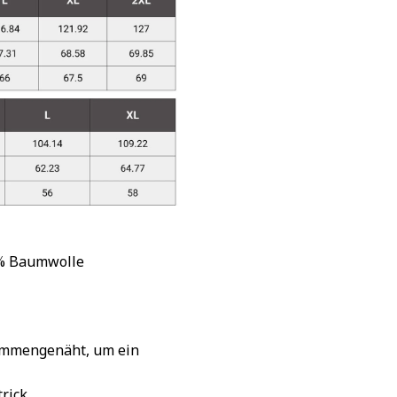
 % Baumwolle
sammengenäht, um ein
rick