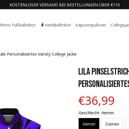
KOSTENLOSER VERSAND BEI BESTELLUNGEN ÜBER €110
Retro Fußballtrikot
Handballtrikot
Kapuzenpullover
Collegeja
iale Personalisiertes Varsity College Jacke
Lila Pinselstric
Personalisiertes
€36,99
Geschlecht: Herren
Herren
Damen