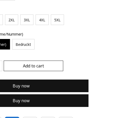
2XL
3XL
4XL
5XL
Name/Nummer)
mer)
Bedruckt
Add to cart
Buy now
Buy now