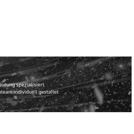
idung spezialisiert.
eam individuell gestaltet 