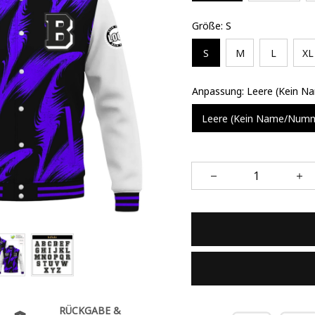
Größe: S
S
M
L
XL
Anpassung: Leere (Kein 
Leere (Kein Name/Num
RÜCKGABE &