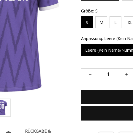
Größe: S
S
M
L
XL
Anpassung: Leere (Kein 
Leere (Kein Name/Num
RÜCKGABE &