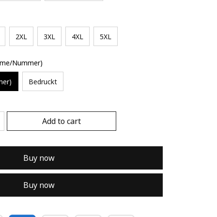
2XL
3XL
4XL
5XL
Name/Nummer)
mer)
Bedruckt
Add to cart
Buy now
Buy now