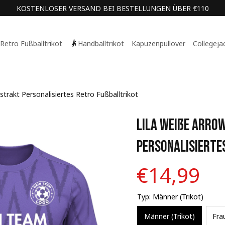
KOSTENLOSER VERSAND BEI BESTELLUNGEN ÜBER €110
Retro Fußballtrikot
Handballtrikot
Kapuzenpullover
Collegeja
strakt Personalisiertes Retro Fußballtrikot
Lila Weiße Arrow
Personalisierte
€14,99
Typ: Männer (Trikot)
Männer (Trikot)
Fra