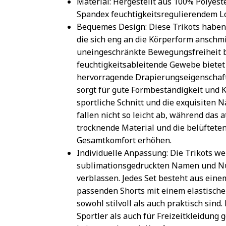
Material: Hergestellt aus 100% Polyest
Spandex feuchtigkeitsregulierendem
Bequemes Design: Diese Trikots haben
die sich eng an die Körperform anschm
uneingeschränkte Bewegungsfreiheit b
feuchtigkeitsableitende Gewebe bietet
hervorragende Drapierungseigenschaft
sorgt für gute Formbeständigkeit und Kn
sportliche Schnitt und die exquisiten 
fallen nicht so leicht ab, während das 
trocknende Material und die belüftete
Gesamtkomfort erhöhen.
Individuelle Anpassung: Die Trikots w
sublimationsgedruckten Namen und Num
verblassen. Jedes Set besteht aus eine
passenden Shorts mit einem elastische
sowohl stilvoll als auch praktisch sind.
Sportler als auch für Freizeitkleidung 