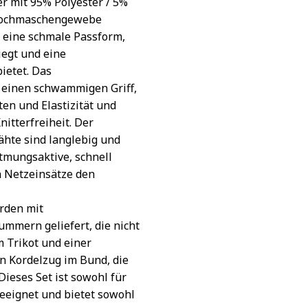
er mit 95% Polyester / 5%
 Lochmaschengewebe
 eine schmale Passform,
iegt und eine
ietet. Das
 einen schwammigen Griff,
en und Elastizität und
itterfreiheit. Der
Nähte sind langlebig und
atmungsaktive, schnell
n Netzeinsätze den
erden mit
mern geliefert, die nicht
m Trikot und einer
n Kordelzug im Bund, die
 Dieses Set ist sowohl für
geeignet und bietet sowohl