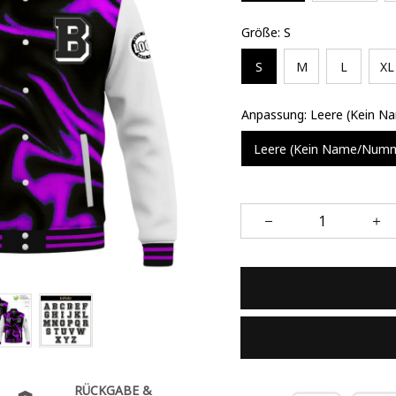
Größe: S
S
M
L
XL
Anpassung: Leere (Kein 
Leere (Kein Name/Num
RÜCKGABE &