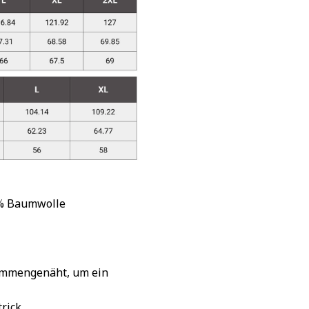
 % Baumwolle
sammengenäht, um ein
rick