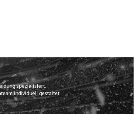
idung spezialisiert.
eam individuell gestaltet 