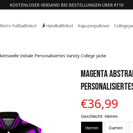
KOSTENLOSER VERSAND BEI BESTELLUNGEN ÜBER €110
Retro Fußballtrikot
Handballtrikot
Kapuzenpullover
Collegeja
itswelle Initiale Personalisiertes Varsity College Jacke
Magenta Abstrakt
Personalisiertes
€36,99
Geschlecht: Herren
Herren
Damen