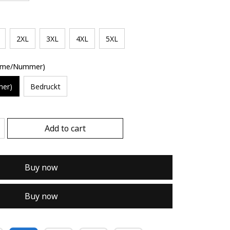
2XL
3XL
4XL
5XL
Name/Nummer)
mer)
Bedruckt
Add to cart
Buy now
Buy now