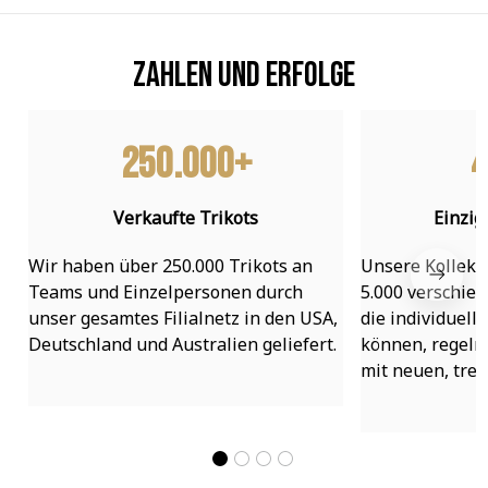
Zahlen und Erfolge
250.000+
4
Verkaufte Trikots
Einzig
Wir haben über 250.000 Trikots an 
Unsere Kollekti
Teams und Einzelpersonen durch 
5.000 verschied
unser gesamtes Filialnetz in den USA, 
die individuell
Deutschland und Australien geliefert.
können, regelmä
mit neuen, tre