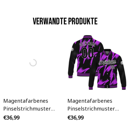
Verwandte Produkte
Magentafarbenes
Magentafarbenes
Pinselstrichmuster
Pinselstrichmuster
Weißer Ärmel
Schwarz Ärmel
€36,99
€36,99
Personalisiertes Varsity
Personalisiertes Varsity