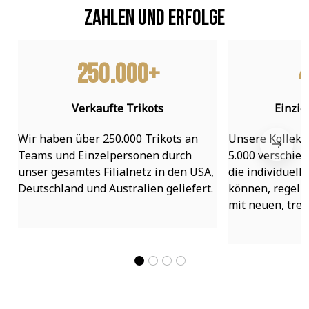
Zahlen und Erfolge
250.000+
4
Verkaufte Trikots
Einzig
Wir haben über 250.000 Trikots an 
Unsere Kollekti
Teams und Einzelpersonen durch 
5.000 verschied
unser gesamtes Filialnetz in den USA, 
die individuell
Deutschland und Australien geliefert.
können, regelmä
mit neuen, tre