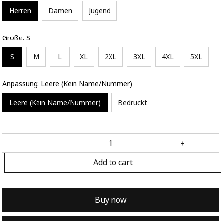
Herren
Damen
Jugend
Größe: S
S
M
L
XL
2XL
3XL
4XL
5XL
Anpassung: Leere (Kein Name/Nummer)
Leere (Kein Name/Nummer)
Bedruckt
Add to cart
Buy now