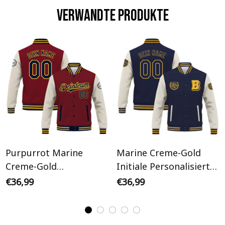
Verwandte Produkte
Purpurrot Marine
Marine Creme-Gold
Creme-Gold
Initiale Personalisiertes
Personalisiertes Varsity
Varsity College Jacke
€36,99
€36,99
College Jacke