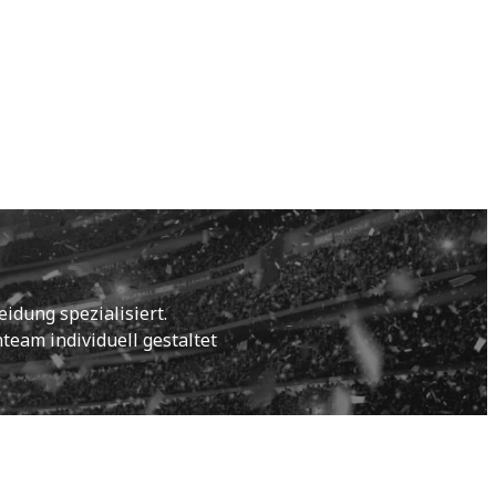
idung spezialisiert.
eam individuell gestaltet 