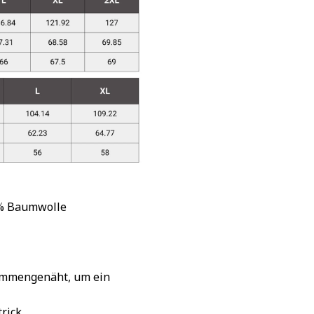
 % Baumwolle
sammengenäht, um ein
rick