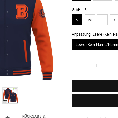
Größe: S
S
M
L
XL
Anpassung: Leere (Kein 
Leere (Kein Name/Num
RÜCKGABE &