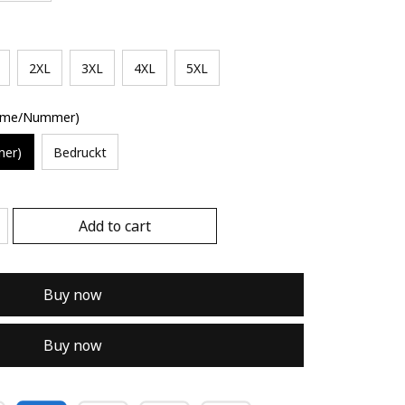
2XL
3XL
4XL
5XL
Name/Nummer)
mer)
Bedruckt
Add to cart
Buy now
Buy now