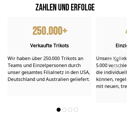
Zahlen und Erfolge
250.000+
4
Verkaufte Trikots
Einzig
Wir haben über 250.000 Trikots an 
Unsere Kollekti
Teams und Einzelpersonen durch 
5.000 verschied
unser gesamtes Filialnetz in den USA, 
die individuell
Deutschland und Australien geliefert.
können, regelmä
mit neuen, tre