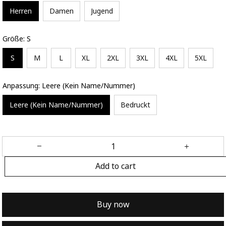
Herren
Damen
Jugend
Größe: S
S
M
L
XL
2XL
3XL
4XL
5XL
Anpassung: Leere (Kein Name/Nummer)
Leere (Kein Name/Nummer)
Bedruckt
Add to cart
Buy now