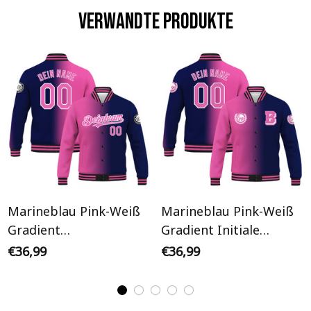
Verwandte Produkte
Marineblau Pink-Weiß
Marineblau Pink-Weiß
Gradient
Gradient Initiale
Personalisiertes Varsity
Personalisiertes Varsity
€36,99
€36,99
College Jacke
College Jacke