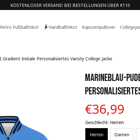
KOSTENLOSER VERSAND BEI BESTELLUNGEN ÜBER €110
Retro Fußballtrikot
Handballtrikot
Kapuzenpullover
Collegeja
Gradient Initiale Personalisiertes Varsity College Jacke
Marineblau-Puder
Personalisiertes
€36,99
Geschlecht: Herren
Herren
Damen