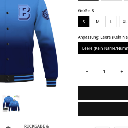
Größe: S
S
M
L
XL
Anpassung: Leere (Kein 
Leere (Kein Name/Num
RÜCKGABE &