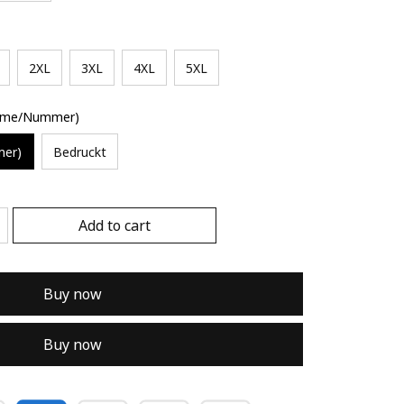
2XL
3XL
4XL
5XL
Name/Nummer)
mer)
Bedruckt
Add to cart
Buy now
Buy now