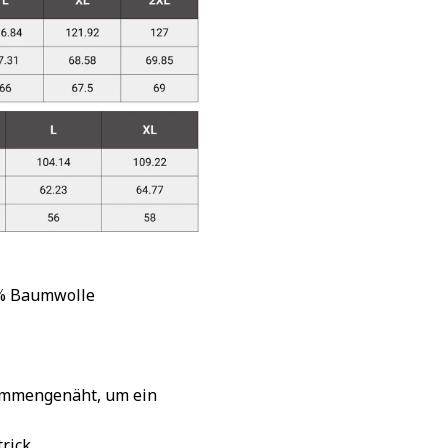
 % Baumwolle
sammengenäht, um ein
rick