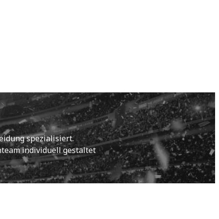
idung spezialisiert.
eam individuell gestaltet 