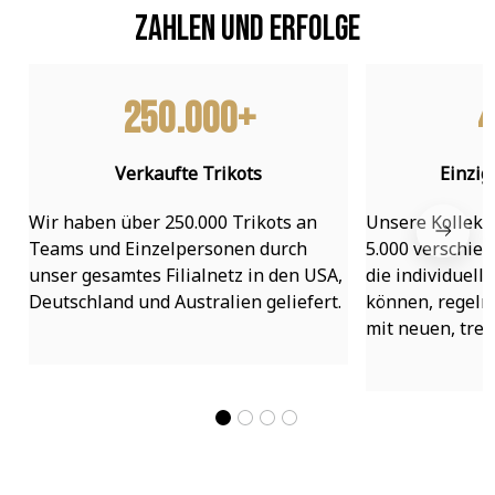
Zahlen und Erfolge
250.000+
4
Verkaufte Trikots
Einzig
Wir haben über 250.000 Trikots an 
Unsere Kollekti
Teams und Einzelpersonen durch 
5.000 verschied
unser gesamtes Filialnetz in den USA, 
die individuell
Deutschland und Australien geliefert.
können, regelmä
mit neuen, tre