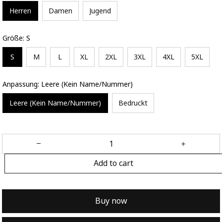
Herren
Damen
Jugend
Größe: S
S
M
L
XL
2XL
3XL
4XL
5XL
Anpassung: Leere (Kein Name/Nummer)
Leere (Kein Name/Nummer)
Bedruckt
Add to cart
Buy now