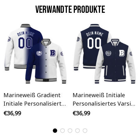
Verwandte Produkte
Marineweiß Gradient
Marineweiß Initiale
Initiale Personalisiertes
Personalisiertes Varsity
Varsity College Jacke
College Jacke
€36,99
€36,99