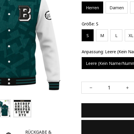
Herren
Damen
Größe: S
S
M
L
XL
Anpassung: Leere (Kein 
Leere (Kein Name/Num
RÜCKGABE &