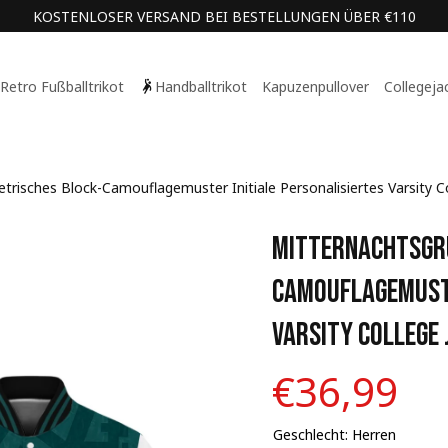
KOSTENLOSER VERSAND BEI BESTELLUNGEN ÜBER €110
Retro Fußballtrikot
Handballtrikot
Kapuzenpullover
Collegeja
risches Block-Camouflagemuster Initiale Personalisiertes Varsity Co
Mitternachtsgr
Camouflagemuste
Varsity College 
€36,99
Geschlecht: Herren