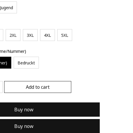
Jugend
2XL
3XL
4XL
5XL
Name/Nummer)
mer)
Bedruckt
Add to cart
Buy now
Buy now