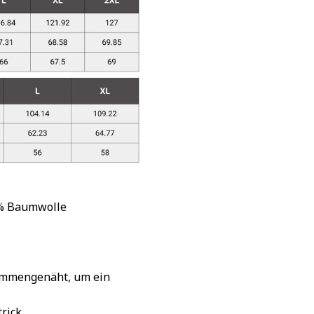
 % Baumwolle
sammengenäht, um ein
rick