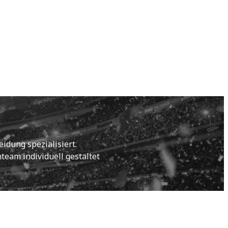
idung spezialisiert.
eam individuell gestaltet 