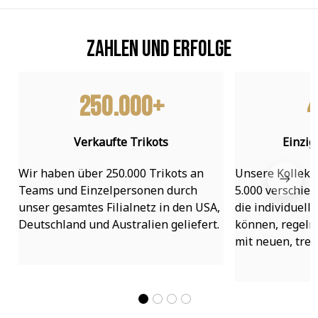
Zahlen und Erfolge
250.000+
4
Verkaufte Trikots
Einzig
Wir haben über 250.000 Trikots an 
Unsere Kollekti
Teams und Einzelpersonen durch 
5.000 verschied
unser gesamtes Filialnetz in den USA, 
die individuell
Deutschland und Australien geliefert.
können, regelmä
mit neuen, tre