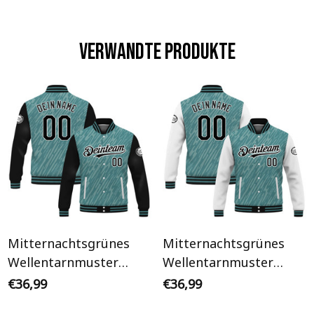
Verwandte Produkte
Mitternachtsgrünes
Mitternachtsgrünes
Wellentarnmuster
Wellentarnmuster
Schwarz Ärmel
Weißer Ärmel
€36,99
€36,99
Personalisiertes Varsity
Personalisiertes Varsity