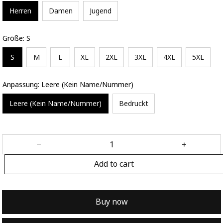
Herren
Damen
Jugend
Größe: S
S
M
L
XL
2XL
3XL
4XL
5XL
Anpassung: Leere (Kein Name/Nummer)
Leere (Kein Name/Nummer)
Bedruckt
Add to cart
Buy now