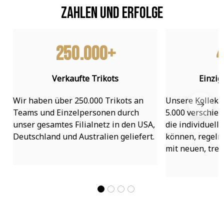
Zahlen und Erfolge
250.000+
4
Verkaufte Trikots
Einzig
Wir haben über 250.000 Trikots an 
Unsere Kollekti
Teams und Einzelpersonen durch 
5.000 verschied
unser gesamtes Filialnetz in den USA, 
die individuell
Deutschland und Australien geliefert.
können, regelmä
mit neuen, tre