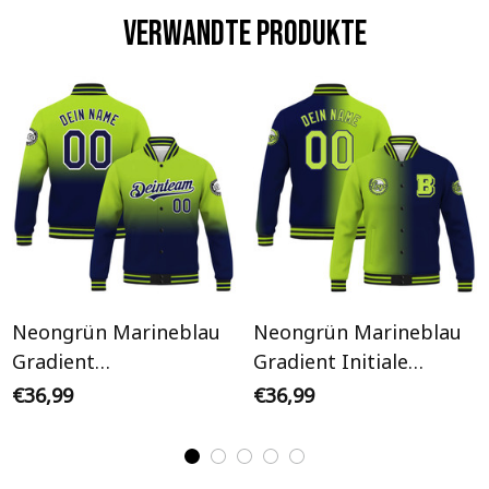
Verwandte Produkte
Neongrün Marineblau
Neongrün Marineblau
Gradient
Gradient Initiale
Personalisiertes Varsity
Personalisiertes Varsity
€36,99
€36,99
College Jacke
College Jacke