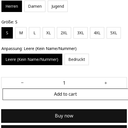
Herren
Damen
Jugend
Größe: S
S
M
L
XL
2XL
3XL
4XL
5XL
Anpassung: Leere (Kein Name/Nummer)
Leere (Kein Name/Nummer)
Bedruckt
Add to cart
Buy now