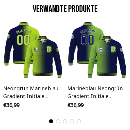
Verwandte Produkte
Neongrün Marineblau
Marineblau Neongrün
Gradient Initiale
Gradient Initiale
Personalisiertes Varsity
Personalisiertes Varsity
€36,99
€36,99
College Jacke
College Jacke