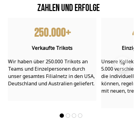
Zahlen und Erfolge
250.000+
4
Verkaufte Trikots
Einzig
Wir haben über 250.000 Trikots an 
Unsere Kollekti
Teams und Einzelpersonen durch 
5.000 verschied
unser gesamtes Filialnetz in den USA, 
die individuell
Deutschland und Australien geliefert.
können, regelmä
mit neuen, tre