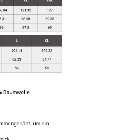
 % Baumwolle
sammengenäht, um ein
rick