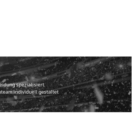
idung spezialisiert.
eam individuell gestaltet 