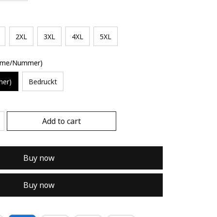
2XL
3XL
4XL
5XL
Name/Nummer)
mer)
Bedruckt
Add to cart
Buy now
Buy now