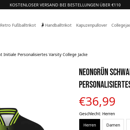
KOSTENLOSER VERSAND BEI BESTELLUNGEN ÜBER €110
Retro Fußballtrikot
Handballtrikot
Kapuzenpullover
Collegeja
Initiale Personalisiertes Varsity College Jacke
Neongrün Schwarz
Personalisiertes
€36,99
Geschlecht: Herren
Herren
Damen