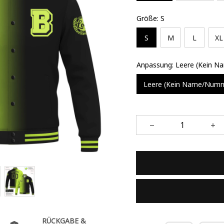
Größe: S
S
M
L
XL
Anpassung: Leere (Kein 
Leere (Kein Name/Num
RÜCKGABE &