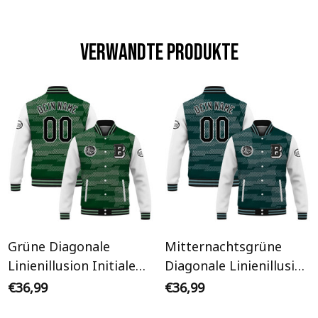
Verwandte Produkte
Grüne Diagonale
Mitternachtsgrüne
Linienillusion Initiale
Diagonale Linienillusion
Personalisiertes Varsity
Initiale Personalisiertes
€36,99
€36,99
College Jacke
Varsity College Jacke