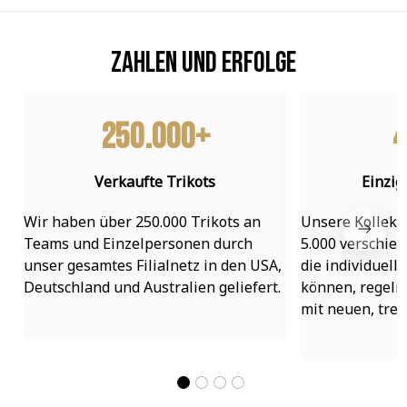
Zahlen und Erfolge
250.000+
4
Verkaufte Trikots
Einzig
Wir haben über 250.000 Trikots an 
Unsere Kollekti
Teams und Einzelpersonen durch 
5.000 verschied
unser gesamtes Filialnetz in den USA, 
die individuell
Deutschland und Australien geliefert.
können, regelmä
mit neuen, tre