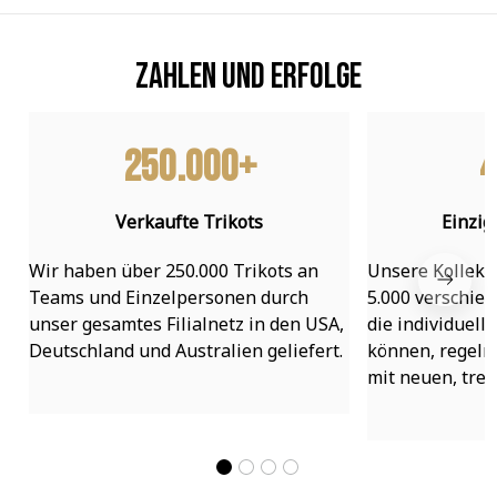
Zahlen und Erfolge
250.000+
4
Verkaufte Trikots
Einzig
Wir haben über 250.000 Trikots an 
Unsere Kollekti
Teams und Einzelpersonen durch 
5.000 verschied
unser gesamtes Filialnetz in den USA, 
die individuell
Deutschland und Australien geliefert.
können, regelmä
mit neuen, tre