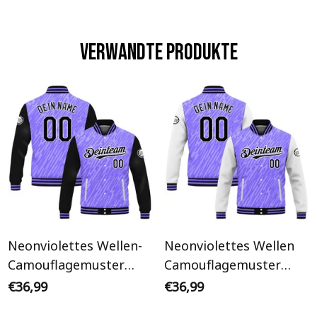
Verwandte Produkte
Neonviolettes Wellen-
Neonviolettes Wellen
Camouflagemuster
Camouflagemuster
Schwarz Ärmel
Weißer Ärmel
€36,99
€36,99
Personalisiertes Varsity
Personalisiertes Varsity