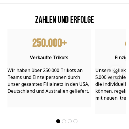
Zahlen und Erfolge
250.000+
4
Verkaufte Trikots
Einzig
Wir haben über 250.000 Trikots an 
Unsere Kollekti
Teams und Einzelpersonen durch 
5.000 verschied
unser gesamtes Filialnetz in den USA, 
die individuell
Deutschland und Australien geliefert.
können, regelmä
mit neuen, tre