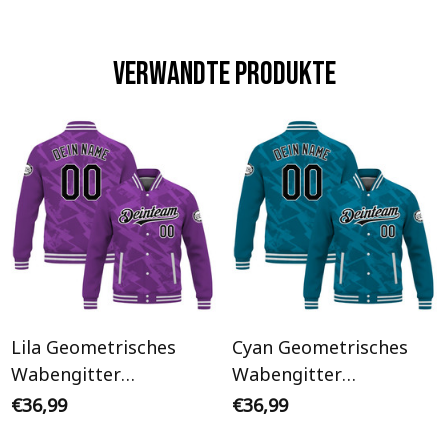
Verwandte Produkte
Lila Geometrisches
Cyan Geometrisches
Wabengitter
Wabengitter
Streetwear Cyberpunk
Streetwear Cyberpunk
€36,99
€36,99
Personalisiertes Varsity
Personalisiertes Varsity