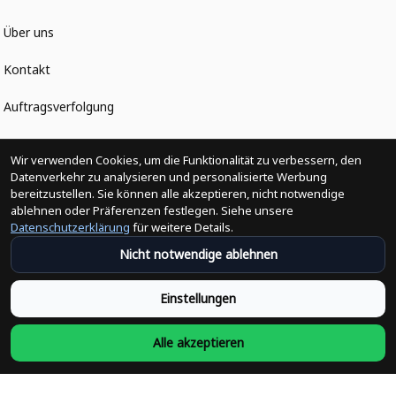
Über uns
Kontakt
Auftragsverfolgung
Politiken
Wir verwenden Cookies, um die Funktionalität zu verbessern, den
Datenverkehr zu analysieren und personalisierte Werbung
bereitzustellen. Sie können alle akzeptieren, nicht notwendige
Änderungen der Bestellung
ablehnen oder Präferenzen festlegen. Siehe unsere
Datenschutzerklärung
für weitere Details.
Versandpolitik
Nicht notwendige ablehnen
Rückerstattungsrichtlinie
Einstellungen
Rückgabepolitik
Alle akzeptieren
Datenschutzpolitik
Bedingungen der Dienstleistung