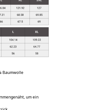
 % Baumwolle
sammengenäht, um ein
rick