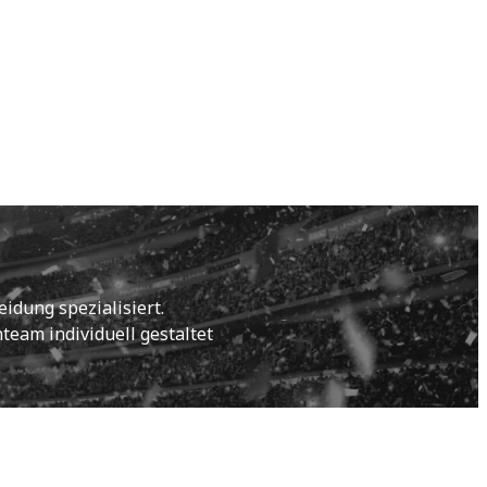
idung spezialisiert.
eam individuell gestaltet 