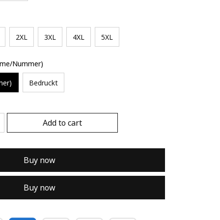
2XL
3XL
4XL
5XL
Name/Nummer)
mer)
Bedruckt
Add to cart
Buy now
Buy now