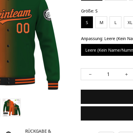
Größe: S
S
M
L
XL
Anpassung: Leere (Kein 
Leere (Kein Name/Num
RÜCKGABE &