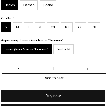
Herren
Damen
Jugend
Größe: S
S
M
L
XL
2XL
3XL
4XL
5XL
Anpassung: Leere (Kein Name/Nummer)
Leere (Kein Name/Nummer)
Bedruckt
Add to cart
Buy now