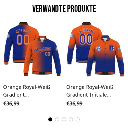
Verwandte Produkte
Orange Royal-Weiß
Orange Royal-Weiß
Gradient
Gradient Initiale
Personalisiertes Varsity
Personalisiertes Varsity
€36,99
€36,99
College Jacke
College Jacke