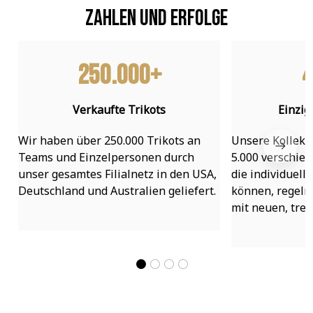
Zahlen und Erfolge
250.000+
4
Verkaufte Trikots
Einzig
Wir haben über 250.000 Trikots an 
Unsere Kollekti
Teams und Einzelpersonen durch 
5.000 verschied
unser gesamtes Filialnetz in den USA, 
die individuell
Deutschland und Australien geliefert.
können, regelmä
mit neuen, tre