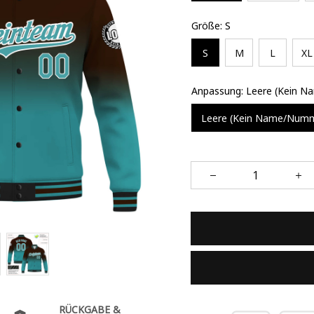
Größe: S
S
M
L
XL
Anpassung: Leere (Kein 
Leere (Kein Name/Num
RÜCKGABE &