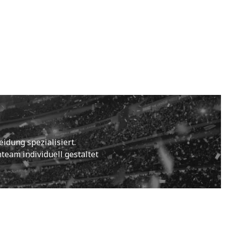
idung spezialisiert.
eam individuell gestaltet 