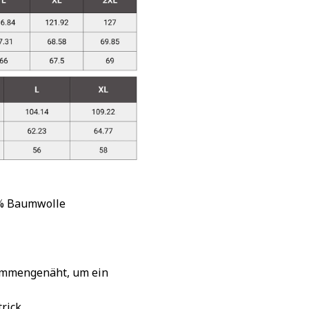
 % Baumwolle
sammengenäht, um ein
rick