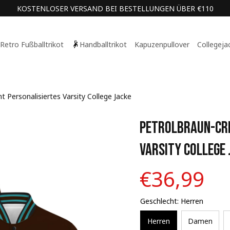
KOSTENLOSER VERSAND BEI BESTELLUNGEN ÜBER €110
Retro Fußballtrikot
Handballtrikot
Kapuzenpullover
Collegeja
 Personalisiertes Varsity College Jacke
Petrolbraun-Cre
Varsity College 
€36,99
Geschlecht: Herren
Herren
Damen