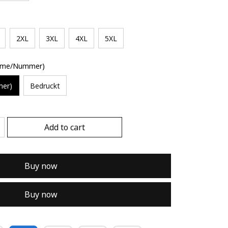
2XL
3XL
4XL
5XL
Name/Nummer)
mer)
Bedruckt
Add to cart
Buy now
Buy now