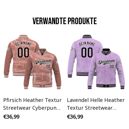
Verwandte Produkte
Pfirsich Heather Textur
Lavendel Helle Heather
Streetwear Cyberpunk
Textur Streetwear
Personalisiertes Varsity
Cyberpunk
€36,99
€36,99
College Jacke
Personalisiertes Varsity