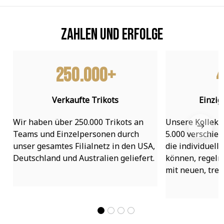
Zahlen und Erfolge
250.000+
4
Verkaufte Trikots
Einzig
Wir haben über 250.000 Trikots an 
Unsere Kollekti
Teams und Einzelpersonen durch 
5.000 verschied
unser gesamtes Filialnetz in den USA, 
die individuell
Deutschland und Australien geliefert.
können, regelmä
mit neuen, tre