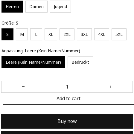
Herren
Damen
Jugend
Größe: S
S
M
L
XL
2XL
3XL
4XL
5XL
Anpassung: Leere (Kein Name/Nummer)
Leere (Kein Name/Nummer)
Bedruckt
Add to cart
Buy now