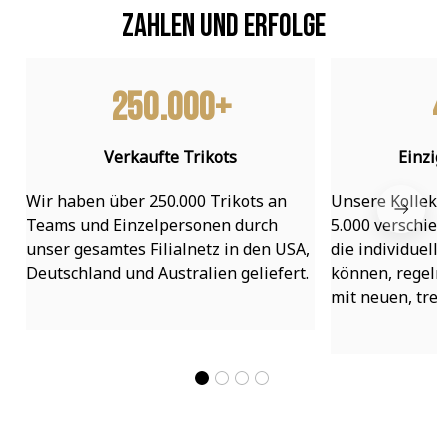
Zahlen und Erfolge
250.000+
4
Verkaufte Trikots
Einzig
Wir haben über 250.000 Trikots an 
Unsere Kollekti
Teams und Einzelpersonen durch 
5.000 verschied
unser gesamtes Filialnetz in den USA, 
die individuell
Deutschland und Australien geliefert.
können, regelmä
mit neuen, tre