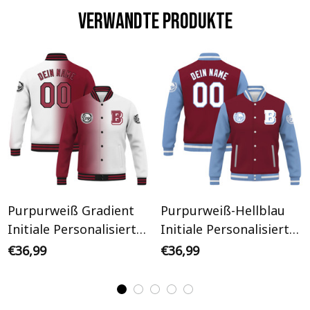
Verwandte Produkte
Purpurweiß Gradient
Purpurweiß-Hellblau
Initiale Personalisiertes
Initiale Personalisiertes
Varsity College Jacke
Varsity College Jacke
€36,99
€36,99