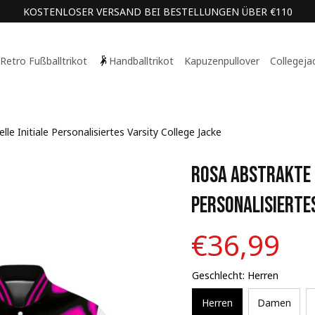
KOSTENLOSER VERSAND BEI BESTELLUNGEN ÜBER €110
Retro Fußballtrikot
Handballtrikot
Kapuzenpullover
Collegeja
le Initiale Personalisiertes Varsity College Jacke
Rosa Abstrakte F
Personalisiertes
€36,99
Geschlecht: Herren
Herren
Damen