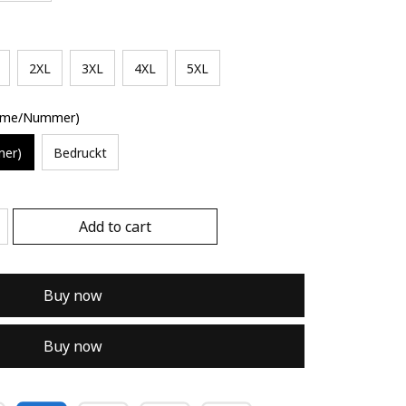
2XL
3XL
4XL
5XL
Name/Nummer)
mer)
Bedruckt
Add to cart
Buy now
Buy now