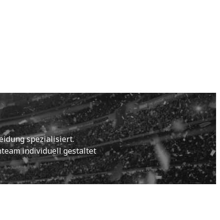
idung spezialisiert.
eam individuell gestaltet 