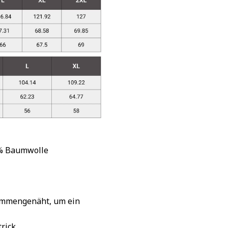
 % Baumwolle
sammengenäht, um ein
rick