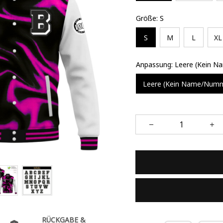
Größe: S
S
M
L
XL
Anpassung: Leere (Kein 
Leere (Kein Name/Num
RÜCKGABE &