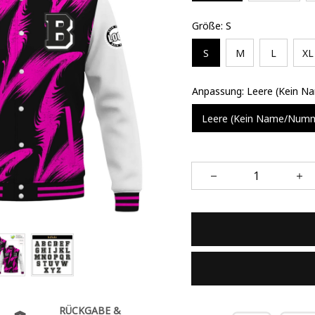
Größe: S
S
M
L
XL
Anpassung: Leere (Kein 
Leere (Kein Name/Num
RÜCKGABE &