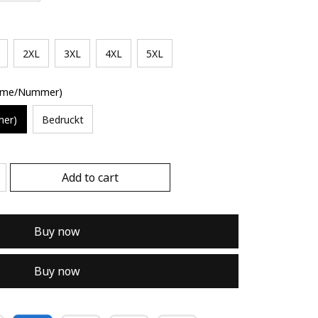
2XL
3XL
4XL
5XL
Name/Nummer)
mer)
Bedruckt
Add to cart
Buy now
Buy now