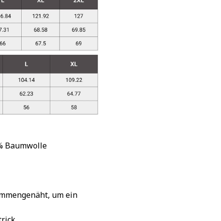
 % Baumwolle
sammengenäht, um ein
rick