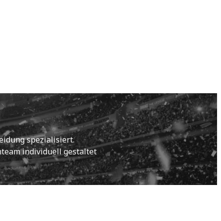
idung spezialisiert.
eam individuell gestaltet 