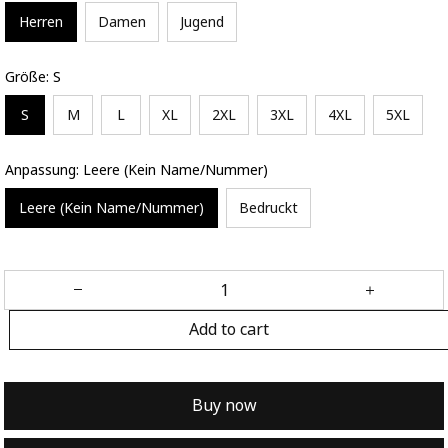
Herren
Damen
Jugend
Größe: S
S
M
L
XL
2XL
3XL
4XL
5XL
Anpassung: Leere (Kein Name/Nummer)
Leere (Kein Name/Nummer)
Bedruckt
Add to cart
Buy now