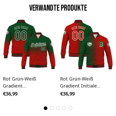
Verwandte Produkte
Rot Grün-Weiß
Rot Grün-Weiß
Gradient
Gradient Initiale
Personalisiertes Varsity
Personalisiertes Varsity
€36,99
€36,99
College Jacke
College Jacke