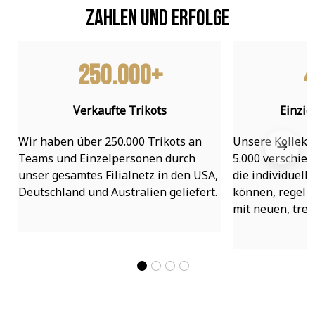
Zahlen und Erfolge
250.000+
4
Verkaufte Trikots
Einzig
Wir haben über 250.000 Trikots an 
Unsere Kollekti
Teams und Einzelpersonen durch 
5.000 verschied
unser gesamtes Filialnetz in den USA, 
die individuell
Deutschland und Australien geliefert.
können, regelmä
mit neuen, tre