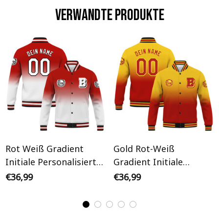
Verwandte Produkte
Rot Weiß Gradient
Gold Rot-Weiß
Initiale Personalisiertes
Gradient Initiale
Varsity College Jacke
Personalisiertes Varsity
€36,99
€36,99
College Jacke