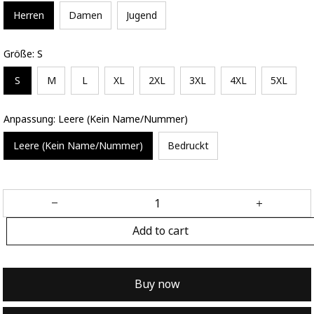
Herren
Damen
Jugend
Größe: S
S
M
L
XL
2XL
3XL
4XL
5XL
Anpassung: Leere (Kein Name/Nummer)
Leere (Kein Name/Nummer)
Bedruckt
Add to cart
Buy now