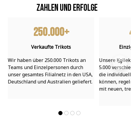
Zahlen und Erfolge
250.000+
4
Verkaufte Trikots
Einzig
Wir haben über 250.000 Trikots an 
Unsere Kollekti
Teams und Einzelpersonen durch 
5.000 verschied
unser gesamtes Filialnetz in den USA, 
die individuell
Deutschland und Australien geliefert.
können, regelmä
mit neuen, tre