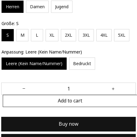
Herren
Damen
Jugend
Größe: S
S
M
L
XL
2XL
3XL
4XL
5XL
Anpassung: Leere (Kein Name/Nummer)
Leere (Kein Name/Nummer)
Bedruckt
Add to cart
Buy now