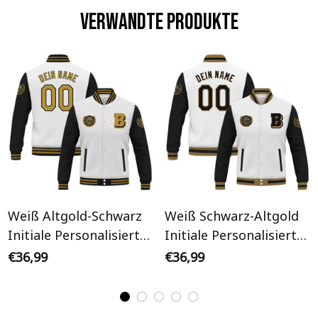
Verwandte Produkte
Weiß Altgold-Schwarz
Weiß Schwarz-Altgold
Initiale Personalisiertes
Initiale Personalisiertes
Varsity College Jacke
Varsity College Jacke
€36,99
€36,99