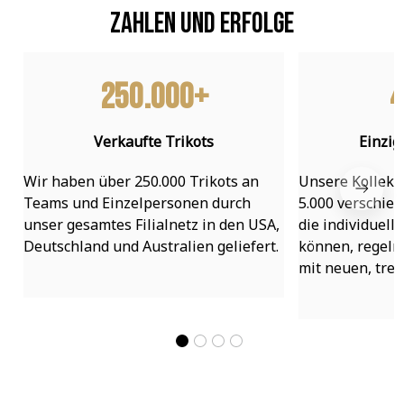
Zahlen und Erfolge
250.000+
4
Verkaufte Trikots
Einzig
Wir haben über 250.000 Trikots an 
Unsere Kollekti
Teams und Einzelpersonen durch 
5.000 verschied
unser gesamtes Filialnetz in den USA, 
die individuell
Deutschland und Australien geliefert.
können, regelmä
mit neuen, tre