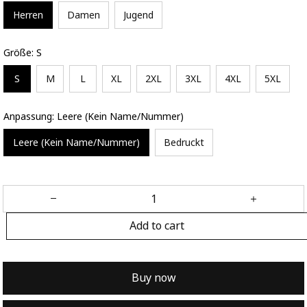
Herren
Damen
Jugend
Größe: S
S
M
L
XL
2XL
3XL
4XL
5XL
Anpassung: Leere (Kein Name/Nummer)
Leere (Kein Name/Nummer)
Bedruckt
Add to cart
Buy now