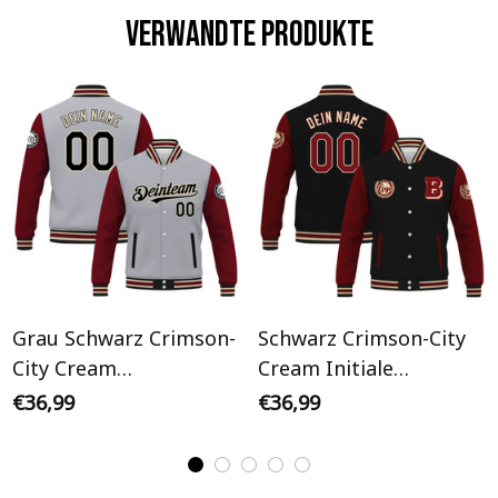
Verwandte Produkte
Grau Schwarz Crimson-
Schwarz Crimson-City
City Cream
Cream Initiale
Personalisiertes Varsity
Personalisiertes Varsity
€36,99
€36,99
College Jacke
College Jacke