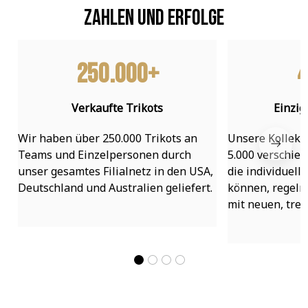
Zahlen und Erfolge
250.000+
4
Verkaufte Trikots
Einzig
Wir haben über 250.000 Trikots an 
Unsere Kollekti
Teams und Einzelpersonen durch 
5.000 verschied
unser gesamtes Filialnetz in den USA, 
die individuell
Deutschland und Australien geliefert.
können, regelmä
mit neuen, tre