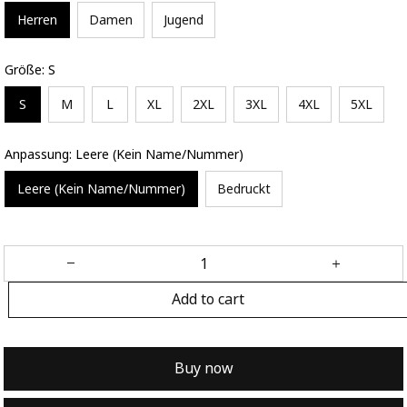
Herren
Damen
Jugend
Größe: S
S
M
L
XL
2XL
3XL
4XL
5XL
Anpassung: Leere (Kein Name/Nummer)
Leere (Kein Name/Nummer)
Bedruckt
Add to cart
Buy now