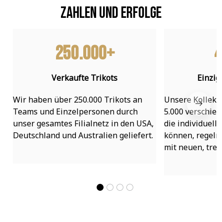
Zahlen und Erfolge
250.000+
4
Verkaufte Trikots
Einzig
Wir haben über 250.000 Trikots an 
Unsere Kollekti
Teams und Einzelpersonen durch 
5.000 verschied
unser gesamtes Filialnetz in den USA, 
die individuell
Deutschland und Australien geliefert.
können, regelmä
mit neuen, tre