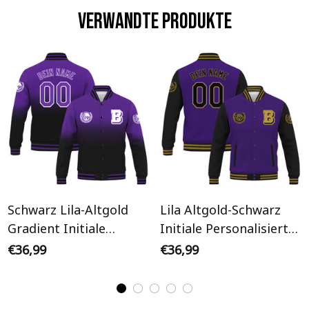
Verwandte Produkte
Schwarz Lila-Altgold
Lila Altgold-Schwarz
Gradient Initiale
Initiale Personalisiertes
Personalisiertes Varsity
Varsity College Jacke
€36,99
€36,99
College Jacke