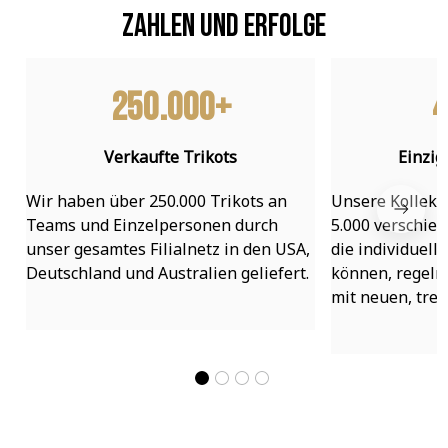
Zahlen und Erfolge
250.000+
4
Verkaufte Trikots
Einzig
Wir haben über 250.000 Trikots an 
Unsere Kollekti
Teams und Einzelpersonen durch 
5.000 verschied
unser gesamtes Filialnetz in den USA, 
die individuell
Deutschland und Australien geliefert.
können, regelmä
mit neuen, tre