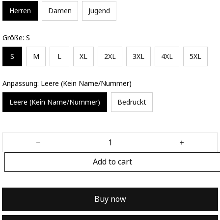
Herren
Damen
Jugend
Größe: S
S
M
L
XL
2XL
3XL
4XL
5XL
Anpassung: Leere (Kein Name/Nummer)
Leere (Kein Name/Nummer)
Bedruckt
Add to cart
Buy now