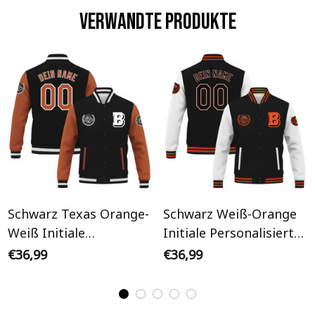
Verwandte Produkte
Schwarz Texas Orange-
Schwarz Weiß-Orange
Weiß Initiale
Initiale Personalisiertes
Personalisiertes Varsity
Varsity College Jacke
€36,99
€36,99
College Jacke