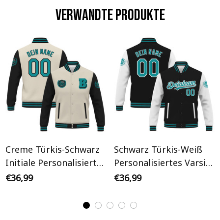
Verwandte Produkte
Creme Türkis-Schwarz
Schwarz Türkis-Weiß
Initiale Personalisiertes
Personalisiertes Varsity
Varsity College Jacke
College Jacke
€36,99
€36,99