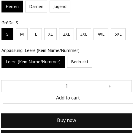
Herren
Damen
Jugend
Größe: S
S
M
L
XL
2XL
3XL
4XL
5XL
Anpassung: Leere (Kein Name/Nummer)
Leere (Kein Name/Nummer)
Bedruckt
Add to cart
Buy now