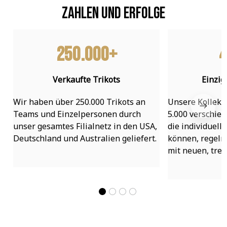
Zahlen und Erfolge
250.000+
4
Verkaufte Trikots
Einzig
Wir haben über 250.000 Trikots an 
Unsere Kollekti
Teams und Einzelpersonen durch 
5.000 verschied
unser gesamtes Filialnetz in den USA, 
die individuell
Deutschland und Australien geliefert.
können, regelmä
mit neuen, tre