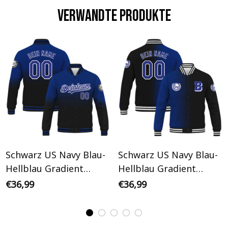
Verwandte Produkte
Schwarz US Navy Blau-
Schwarz US Navy Blau-
Hellblau Gradient
Hellblau Gradient
Personalisiertes Varsity
Initiale Personalisiertes
€36,99
€36,99
College Jacke
Varsity College Jacke