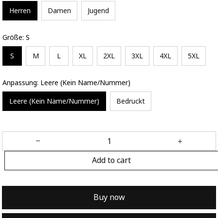
Herren
Damen
Jugend
Größe: S
S
M
L
XL
2XL
3XL
4XL
5XL
Anpassung: Leere (Kein Name/Nummer)
Leere (Kein Name/Nummer)
Bedruckt
Add to cart
Buy now