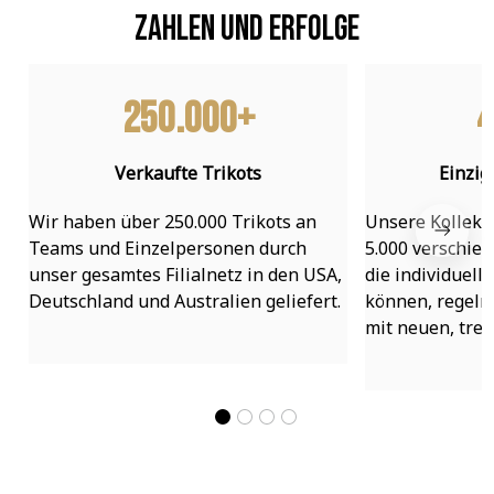
Zahlen und Erfolge
250.000+
4
Verkaufte Trikots
Einzig
Wir haben über 250.000 Trikots an 
Unsere Kollekti
Teams und Einzelpersonen durch 
5.000 verschied
unser gesamtes Filialnetz in den USA, 
die individuell
Deutschland und Australien geliefert.
können, regelmä
mit neuen, tre