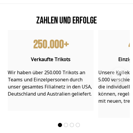
Zahlen und Erfolge
250.000+
4
Verkaufte Trikots
Einzig
Wir haben über 250.000 Trikots an 
Unsere Kollekti
Teams und Einzelpersonen durch 
5.000 verschied
unser gesamtes Filialnetz in den USA, 
die individuell
Deutschland und Australien geliefert.
können, regelmä
mit neuen, tre