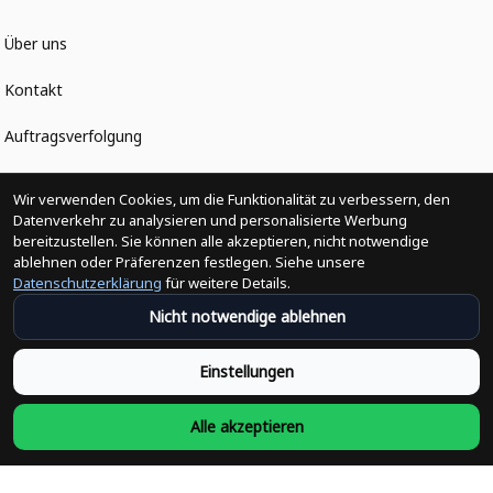
Über uns
Kontakt
Auftragsverfolgung
Politiken
Wir verwenden Cookies, um die Funktionalität zu verbessern, den
Datenverkehr zu analysieren und personalisierte Werbung
bereitzustellen. Sie können alle akzeptieren, nicht notwendige
Änderungen der Bestellung
ablehnen oder Präferenzen festlegen. Siehe unsere
Datenschutzerklärung
für weitere Details.
Versandpolitik
Nicht notwendige ablehnen
Rückerstattungsrichtlinie
Einstellungen
Rückgabepolitik
Alle akzeptieren
Datenschutzpolitik
Bedingungen der Dienstleistung