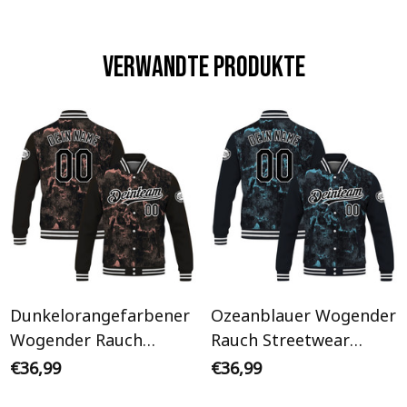
Verwandte Produkte
Dunkelorangefarbener
Ozeanblauer Wogender
Wogender Rauch
Rauch Streetwear
Streetwear Cyberpunk
Cyberpunk
€36,99
€36,99
Personalisiertes Varsity
Personalisiertes Varsity