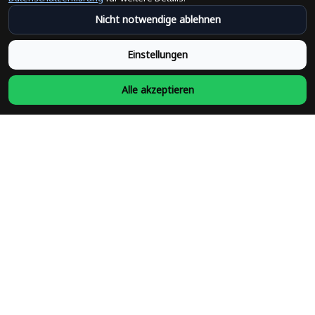
Versandpolitik
Nicht notwendige ablehnen
Rückerstattungsrichtlinie
Einstellungen
Rückgabepolitik
Alle akzeptieren
Datenschutzpolitik
Bedingungen der Dienstleistung
Heute abonnieren
Schließen Sie sich heute über 31.100 Gleichgesinnten an und 
unterstützen Sie Unternehmen, die von Minderheiten geführt 
werden
DMCA Report