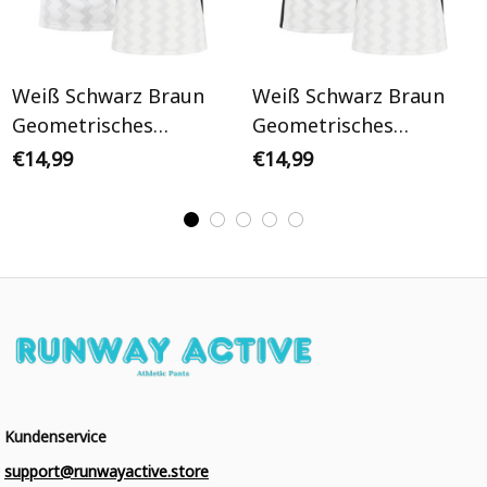
Weiß Schwarz Braun
Weiß Schwarz Braun
Geometrisches
Geometrisches
Wellenmuster
Wellenmuster
€14,99
€14,99
Personalisiertes
Personalisiertes Retro
Fußballtrikot
Fußballtrikot
Kundenservice
support@runwayactive.store