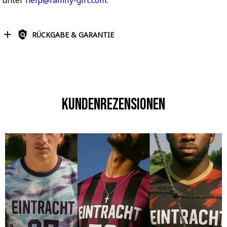
unter
help@family-gift.com
.
RÜCKGABE & GARANTIE
Kundenrezensionen