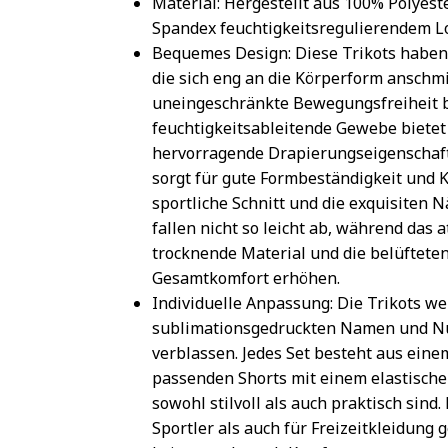
Material: Hergestellt aus 100% Polyest
Spandex feuchtigkeitsregulierendem
Bequemes Design: Diese Trikots haben
die sich eng an die Körperform anschm
uneingeschränkte Bewegungsfreiheit b
feuchtigkeitsableitende Gewebe bietet
hervorragende Drapierungseigenschaft
sorgt für gute Formbeständigkeit und Kn
sportliche Schnitt und die exquisiten 
fallen nicht so leicht ab, während das 
trocknende Material und die belüftete
Gesamtkomfort erhöhen.
Individuelle Anpassung: Die Trikots w
sublimationsgedruckten Namen und Num
verblassen. Jedes Set besteht aus eine
passenden Shorts mit einem elastische
sowohl stilvoll als auch praktisch sind.
Sportler als auch für Freizeitkleidung 