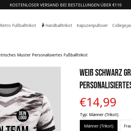
KOSTENLOSER VERSAND BEI BESTELLUNGEN ÜBER €110
Retro Fußballtrikot
Handballtrikot
Kapuzenpullover
Collegeja
isches Muster Personalisiertes Fußballtrikot
Weiß Schwarz Gr
Personalisierte
€14,99
Typ: Männer (Trikot)
Männer (Trikot)
Fra