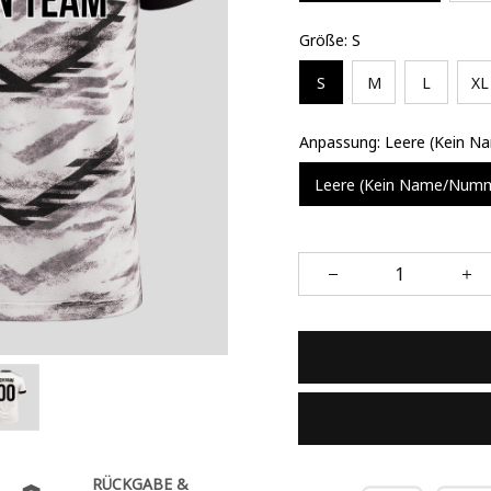
Größe: S
S
M
L
XL
Anpassung: Leere (Kein 
Leere (Kein Name/Num
RÜCKGABE &