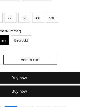
2XL
3XL
4XL
5XL
Name/Nummer)
mer)
Bedruckt
Add to cart
Buy now
Buy now