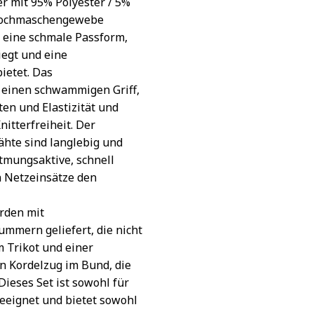
er mit 95% Polyester / 5%
 Lochmaschengewebe
 eine schmale Passform,
iegt und eine
ietet. Das
 einen schwammigen Griff,
en und Elastizität und
itterfreiheit. Der
Nähte sind langlebig und
atmungsaktive, schnell
n Netzeinsätze den
erden mit
mern geliefert, die nicht
m Trikot und einer
n Kordelzug im Bund, die
 Dieses Set ist sowohl für
geeignet und bietet sowohl