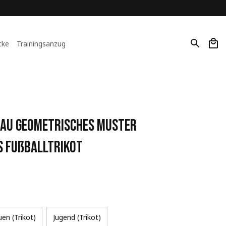
cke
Trainingsanzug
au Geometrisches Muster 
s Fußballtrikot
uen (Trikot)
Jugend (Trikot)