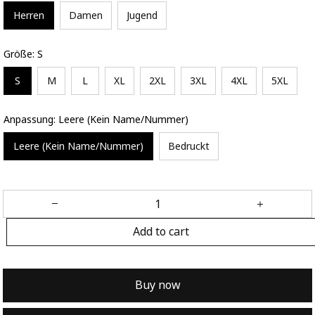
Herren
Damen
Jugend
Größe: S
S
M
L
XL
2XL
3XL
4XL
5XL
Anpassung: Leere (Kein Name/Nummer)
Leere (Kein Name/Nummer)
Bedruckt
Add to cart
Buy now