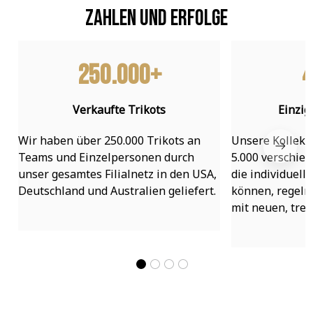
Zahlen und Erfolge
250.000+
4
Verkaufte Trikots
Einzig
Wir haben über 250.000 Trikots an 
Unsere Kollekti
Teams und Einzelpersonen durch 
5.000 verschied
unser gesamtes Filialnetz in den USA, 
die individuell
Deutschland und Australien geliefert.
können, regelmä
mit neuen, tre