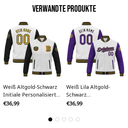
Verwandte Produkte
Weiß Altgold-Schwarz
Weiß Lila Altgold-
Initiale Personalisiertes
Schwarz
Varsity College Jacke
Personalisiertes Varsity
€36,99
€36,99
College Jacke