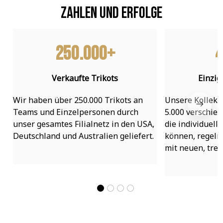
Zahlen und Erfolge
250.000+
4
Verkaufte Trikots
Einzig
Wir haben über 250.000 Trikots an 
Unsere Kollekti
Teams und Einzelpersonen durch 
5.000 verschied
unser gesamtes Filialnetz in den USA, 
die individuell
Deutschland und Australien geliefert.
können, regelmä
mit neuen, tre