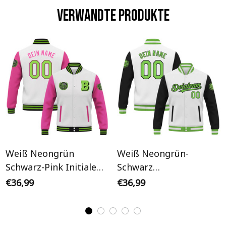
Verwandte Produkte
Weiß Neongrün
Weiß Neongrün-
Schwarz-Pink Initiale
Schwarz
Personalisiertes Varsity
Personalisiertes Varsity
€36,99
€36,99
College Jacke
College Jacke