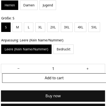
Herren
Damen
Jugend
Größe: S
S
M
L
XL
2XL
3XL
4XL
5XL
Anpassung: Leere (Kein Name/Nummer)
Leere (Kein Name/Nummer)
Bedruckt
Add to cart
Buy now