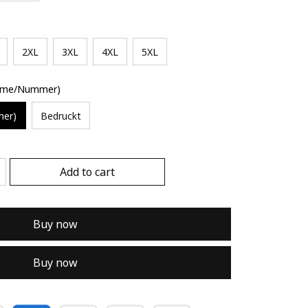
2XL
3XL
4XL
5XL
Name/Nummer)
mer)
Bedruckt
Add to cart
Buy now
Buy now