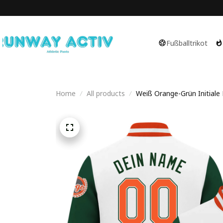
Fußballtrikot
Home
All products
Weiß Orange-Grün Initiale 