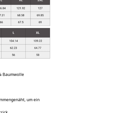
 % Baumwolle
sammengenäht, um ein
rick