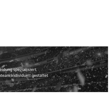
idung spezialisiert.
eam individuell gestaltet 