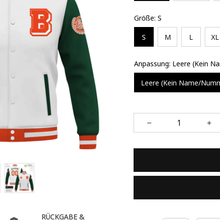
Größe: S
S
M
L
XL
Anpassung: Leere (Kein 
Leere (Kein Name/Num
RÜCKGABE &