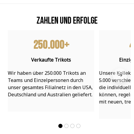
Zahlen und Erfolge
250.000+
4
Verkaufte Trikots
Einzig
Wir haben über 250.000 Trikots an 
Unsere Kollekti
Teams und Einzelpersonen durch 
5.000 verschied
unser gesamtes Filialnetz in den USA, 
die individuell
Deutschland und Australien geliefert.
können, regelmä
mit neuen, tre