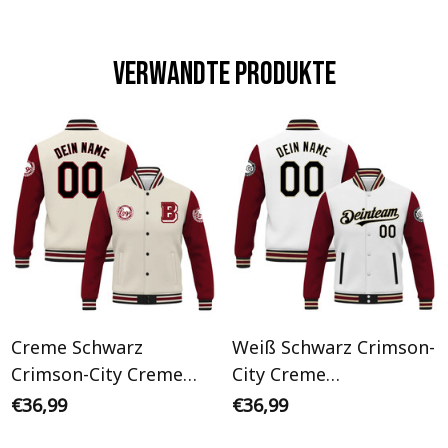
Verwandte Produkte
Creme Schwarz
Weiß Schwarz Crimson-
Crimson-City Creme
City Creme
Initiale Personalisiertes
Personalisiertes Varsity
€36,99
€36,99
Varsity College Jacke
College Jacke