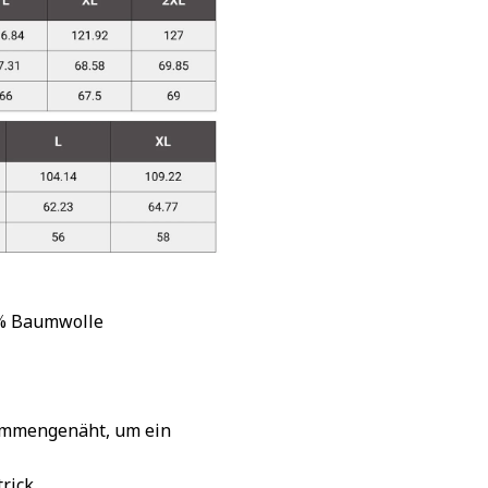
 % Baumwolle
sammengenäht, um ein
rick