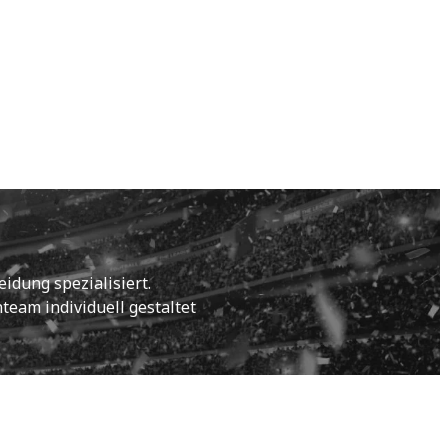
idung spezialisiert.
eam individuell gestaltet 