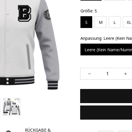
Größe: S
S
M
L
XL
Anpassung: Leere (Kein 
Leere (Kein Name/Num
RÜCKGABE &