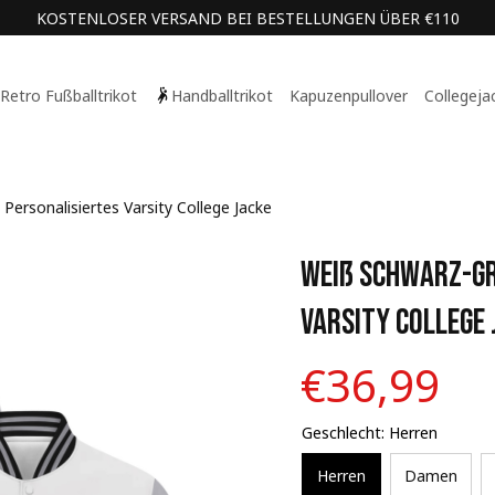
KOSTENLOSER VERSAND BEI BESTELLUNGEN ÜBER €110
Retro Fußballtrikot
Handballtrikot
Kapuzenpullover
Collegeja
Personalisiertes Varsity College Jacke
Weiß Schwarz-Gra
Varsity College 
€36,99
Geschlecht: Herren
Herren
Damen