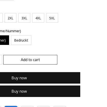
2XL
3XL
4XL
5XL
Name/Nummer)
mer)
Bedruckt
Add to cart
Buy now
Buy now