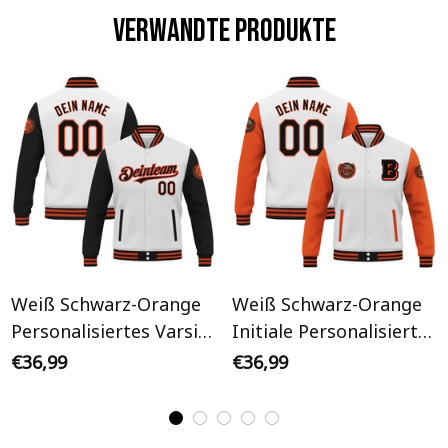
Verwandte Produkte
Weiß Schwarz-Orange
Weiß Schwarz-Orange
Personalisiertes Varsity
Initiale Personalisiertes
College Jacke
Varsity College Jacke
€36,99
€36,99