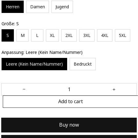
Herren
Damen
Jugend
Größe: S
S
M
L
XL
2XL
3XL
4XL
5XL
Anpassung: Leere (Kein Name/Nummer)
Leere (Kein Name/Nummer)
Bedruckt
Add to cart
Buy now