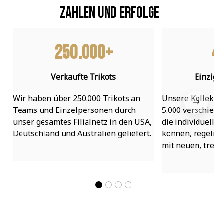
Zahlen und Erfolge
250.000+
4
Verkaufte Trikots
Einzig
Wir haben über 250.000 Trikots an 
Unsere Kollekti
Teams und Einzelpersonen durch 
5.000 verschied
unser gesamtes Filialnetz in den USA, 
die individuell
Deutschland und Australien geliefert.
können, regelmä
mit neuen, tre