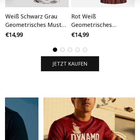
Weiß Schwarz Grau
Rot Weiß
L
Geometrisches Muster
Geometrisches
Personalisiertes
Götterauge Muster
€14,99
€14,99
Fußballtrikot
Personalisiertes
P
Fußballtrikot
F
JETZT KAUFEN