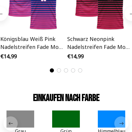
Königsblau Weiß Pink
Schwarz Neonpink
Nadelstreifen Fade Mode
Nadelstreifen Fade Mode
Personalisiertes
Personalisiertes
€14,99
€14,99
Fußballtrikot
Fußballtrikot
Einkaufen nach Farbe
Grau
Grün
Himmelblau