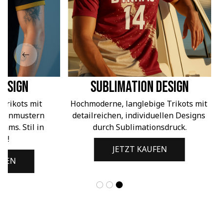
Design
Sublimation Design
 Trikots mit 
Hochmoderne, langlebige Trikots mit 
ifenmustern
detailreichen, individuellen Designs 
ams. Stil in 
durch Sublimationsdruck.
ng!
JETZT KAUFEN
UFEN