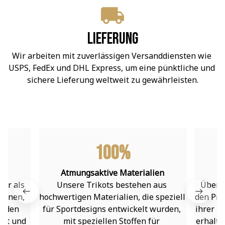
Lieferung
Wir arbeiten mit zuverlässigen Versanddiensten wie 
USPS, FedEx und DHL Express, um eine pünktliche und 
sichere Lieferung weltweit zu gewährleisten.
100%
Atmungsaktive Materialien
hr als 
Unsere Trikots bestehen aus 
Über 9
ionen, 
hochwertigen Materialien, die speziell 
den Pro
erden 
für Sportdesigns entwickelt wurden, 
ihrer B
rt und 
mit speziellen Stoffen für 
erhalte